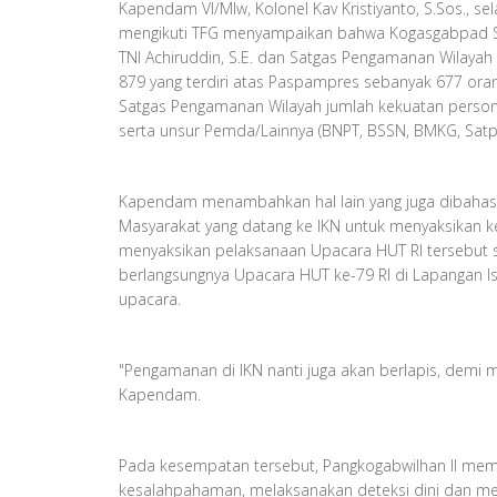
Kapendam VI/Mlw, Kolonel Kav Kristiyanto, S.Sos., 
mengikuti TFG menyampaikan bahwa Kogasgabpad S
TNI Achiruddin, S.E. dan Satgas Pengamanan Wilaya
879 yang terdiri atas Paspampres sebanyak 677 ora
Satgas Pengamanan Wilayah jumlah kekuatan persone
serta unsur Pemda/Lainnya (BNPT, BSSN, BMKG, Satpo
Kapendam menambahkan hal lain yang juga dibahas ad
Masyarakat yang datang ke IKN untuk menyaksikan ke
menyaksikan pelaksanaan Upacara HUT RI tersebut se
berlangsungnya Upacara HUT ke-79 RI di Lapangan I
upacara.
"Pengamanan di IKN nanti juga akan berlapis, dem
Kapendam.
Pada kesempatan tersebut, Pangkogabwilhan II mem
kesalahpahaman, melaksanakan deteksi dini dan me