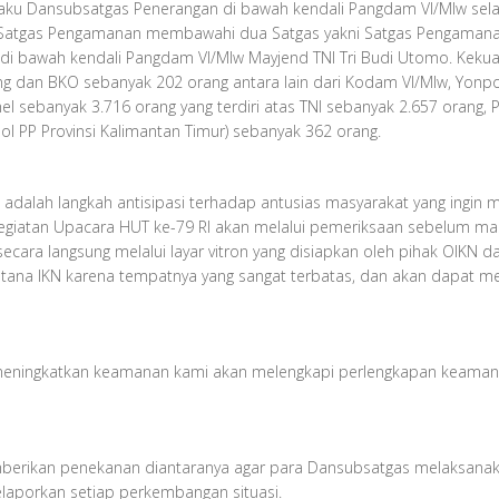
selaku Dansubsatgas Penerangan di bawah kendali Pangdam VI/Mlw sela
atgas Pengamanan membawahi dua Satgas yakni Satgas Pengamanan
h di bawah kendali Pangdam VI/Mlw Mayjend TNI Tri Budi Utomo. Kek
ng dan BKO sebanyak 202 orang antara lain dari Kodam VI/Mlw, Yon
l sebanyak 3.716 orang yang terdiri atas TNI sebanyak 2.657 orang,
l PP Provinsi Kalimantan Timur) sebanyak 362 orang.
alah langkah antisipasi terhadap antusias masyarakat yang ingin m
giatan Upacara HUT ke-79 RI akan melalui pemeriksaan sebelum masuk
cara langsung melalui layar vitron yang disiapkan oleh pihak OIKN 
stana IKN karena tempatnya yang sangat terbatas, dan akan dapat 
i meningkatkan keamanan kami akan melengkapi perlengkapan keama
berikan penekanan diantaranya agar para Dansubsatgas melaksanak
laporkan setiap perkembangan situasi.