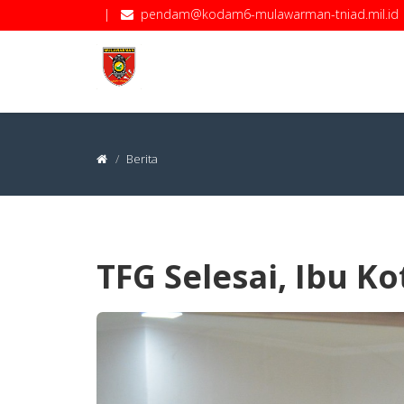
|
pendam@kodam6-mulawarman-tniad.mil.id
Berita
TFG Selesai, Ibu K