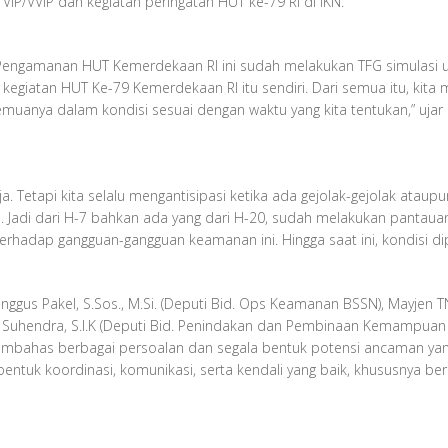
/VVIP dan kegiatan peringatan HUT ke-79 RI di IKN.
s Pengamanan HUT Kemerdekaan RI ini sudah melakukan TFG simulas
iatan HUT Ke-79 Kemerdekaan RI itu sendiri. Dari semua itu, kita 
emuanya dalam kondisi sesuai dengan waktu yang kita tentukan,” ujar
aja. Tetapi kita selalu mengantisipasi ketika ada gejolak-gejolak ataupun
i. Jadi dari H-7 bahkan ada yang dari H-20, sudah melakukan pantau
dap gangguan-gangguan keamanan ini. Hingga saat ini, kondisi dipe
inggus Pakel, S.Sos., M.Si. (Deputi Bid. Ops Keamanan BSSN), Mayjen 
Ibnu Suhendra, S.I.K (Deputi Bid. Penindakan dan Pembinaan Kemampua
membahas berbagai persoalan dan segala bentuk potensi ancaman yang
terbentuk koordinasi, komunikasi, serta kendali yang baik, khususnya