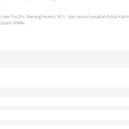
, Irjen Pol Drs. Nanang Avianto, M.Si., dan seluruh pejabat Polda Kalt
Kodam VI/Mlw.