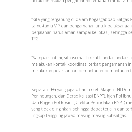
untuk melakukan pengamanan terhadap tamu-tamu VIP
“Kita yang tergabung di dalam Kogasgabpad Satga
tamu-tamu VIP dan pengamanan untuk pelaksanaan keg
perjalanan harus aman sampai ke lokasi, sehingga s
TFG.
“Sampai saat ini, situasi masih relatif landai-landai s
melakukan kontak koordinasi terkait pengamanan in
melakukan pelaksanaan pemantauan-pemantauan terha
Kegiatan TFG yang juga dihadiri oleh Mayjen TNI Dom
Perlindungan, dan Deradikalisasi BNPT), Irjen Pol 
dan Brigjen Pol Rosidi (Direktur Penindakan BNPT) 
yang tidak diinginkan, sehingga dapat terjalin dan 
lingkup tanggung jawab masing-masing Subsatgas.