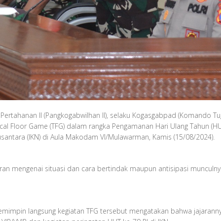
ertahanan II (Pangkogabwilhan II), selaku Kogasgabpad (Komando 
ctical Floor Game (TFG) dalam rangka Pengamanan Hari Ulang Tahun 
usantara (IKN) di Aula Makodam VI/Mulawarman, Kamis (15/08/2024).
ran mengenai situasi dan cara bertindak maupun antisipasi muncul
 memimpin langsung kegiatan TFG tersebut mengatakan bahwa jajaran