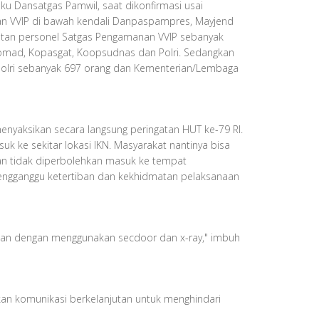
ku Dansatgas Pamwil, saat dikonfirmasi usai
 VVIP di bawah kendali Danpaspampres, Mayjend
uatan personel Satgas Pengamanan VVIP sebanyak
pomad, Kopasgat, Koopsudnas dan Polri. Sedangkan
 Polri sebanyak 697 orang dan Kementerian/Lembaga
enyaksikan secara langsung peringatan HUT ke-79 RI.
 ke sekitar lokasi IKN. Masyarakat nantinya bisa
dan tidak diperbolehkan masuk ke tempat
mengganggu ketertiban dan kekhidmatan pelaksanaan
nan dengan menggunakan secdoor dan x-ray," imbuh
an komunikasi berkelanjutan untuk menghindari