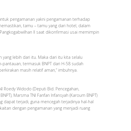
i untuk pengamanan yakni pengamanan terhadap
memastikan, tamu – tamu yang dari hotel, dalam
 Pangkogabwilhan II saat dikonfirmasi usai memimpin
 yang lebih dari itu. Maka dari itu kita selalu
an-pantauan, termasuk BNPT dari H-58 sudah
rkirakan masih relatif aman,” imbuhnya.
TNI Roedy Widodo (Deputi Bid. Pencegahan,
n BNPT), Marsma TNI Fanfan Infansyah (Karoum BNPT)
 dapat terjadi, guna mencegah terjadinya hal-hal
 berkaitan dengan pengamanan yang menjadi ruang