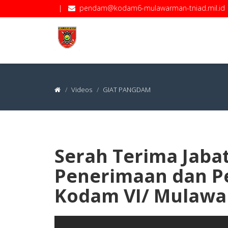
|
pendam@kodam6-mulawarman-tniad.mil.id
Videos
GIAT PANGDAM
Serah Terima Jabat
Penerimaan dan P
Kodam VI/ Mulaw