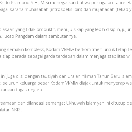
Krido Pramono S.H., M.Si menegaskan bahwa peringatan Tahun Bar
agai sarana muhasabah (introspeksi diri) dan mujahadah (tekad y
ebiasaan yang tidak produktif, menuju sikap yang lebih disiplin, j
da," ucap Pangdam dalam sambutannya.
a yang semakin kompleks, Kodam VI/Mlw berkomitmen untuk tetap
 siap berada sebagai garda terdepan dalam menjaga stabilitas wi
ra ini juga diisi dengan tausiyah dan uraian hikmah Tahun Baru Is
ut, seluruh keluarga besar Kodam VI/Mlw diajak untuk menyerap 
lankan tugas negara.
rsamaan dan dilandasi semangat Ukhuwah Islamiyah ini ditutup 
latan NKRI.