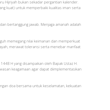
u Hijriyah bukan sekadar pergantian kalender.
ang kuat) untuk memperbaiki kualitas iman serta
ujur dan bertanggung jawab. Menjaga amanah adalah
 teguh memegang nilai keimanan dan memperkuat
layah, merawat toleransi serta menebar manfaat
lam 1448 H yang disampaikan oleh Bapak Ustaz H.
wawasan keagamaan agar dapat diimplementasikan
dengan doa bersama untuk keselamatan, kekuatan