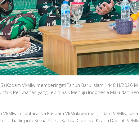
 (PNS) Kodam VI/Mlw memperingati Tahun Baru Islam 1448 H/2026 
tuk Perubahan yang Lebih Baik Menuju Indonesia Maju dan Berda
odam VI/Mlw , di antaranya Kasdam VI/Mulawarman, Irdam VI/Mlw, pa
urut hadir pula Ketua Persit Kartika Chandra Kirana Daerah VI/Ml