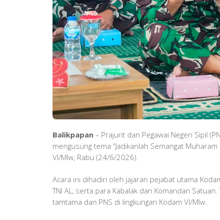
Balikpapan
– Prajurit dan Pegawai Negeri Sipil
mengusung tema “Jadikanlah Semangat Muharam un
VI/Mlw, Rabu (24/6/2026).
​Acara ini dihadiri oleh jajaran pejabat utama K
TNI AL, serta para Kabalak dan Komandan Satuan. T
tamtama dan PNS di lingkungan Kodam VI/Mlw.