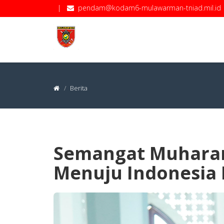
|
pendam@kodam6-mulawarman-tniad.mil.id
Berita
Semangat Muharam
Menuju Indonesia 