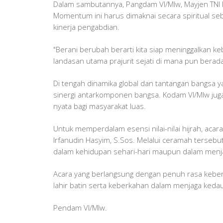
​Dalam sambutannya, Pangdam VI/Mlw, Mayjen TNI 
Momentum ini harus dimaknai secara spiritual seb
kinerja pengabdian.
​"Berani berubah berarti kita siap meninggalkan k
landasan utama prajurit sejati di mana pun bera
​Di tengah dinamika global dan tantangan bangs
sinergi antarkomponen bangsa. Kodam VI/Mlw juga
nyata bagi masyarakat luas.
​Untuk memperdalam esensi nilai-nilai hijrah, aca
Irfanudin Hasyim, S.Sos. Melalui ceramah terseb
dalam kehidupan sehari-hari maupun dalam menja
​Acara yang berlangsung dengan penuh rasa kebe
lahir batin serta keberkahan dalam menjaga kedau
Pendam VI/Mlw.