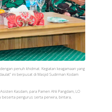
M dengan penuh khidmat. Kegiatan keagamaan yang
ulat” ini berpusat di Masjid Sudirman Kodam
ra Asisten Kasdam, para Pamen Ahli Pangdam, LO
w beserta pengurus serta perwira, bintara,