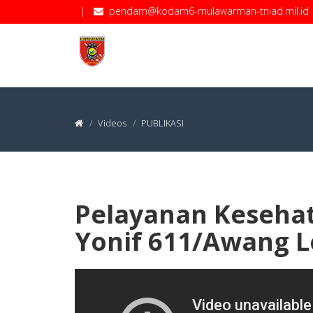
|
pendam@kodam6-mulawarman-tniad.mil.id
Videos
PUBLIKASI
Pelayanan Kesehat
Yonif 611/Awang 