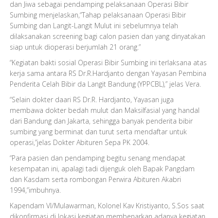
dan Jiwa sebagai pendamping pelaksanaan Operasi Bibir
Sumbing menjelaskan,“Tahap pelaksanaan Operasi Bibir
Sumbing dan Langit-Langit Mulut ini sebelumnya telah
dilaksanakan screening bagi calon pasien dan yang dinyatakan
siap untuk dioperasi berjumlah 21 orang.”
“Kegiatan bakti sosial Operasi Bibir Sumbing ini terlaksana atas
kerja sama antara RS Dr.R.Hardjanto dengan Yayasan Pembina
Penderita Celah Bibir da Langit Bandung (YPPCBL),” jelas Vera.
“Selain dokter daari RS Dr.R. Hardjanto, Yayasan juga
membawa dokter bedah mulut dan Maksilfasial yang handal
dari Bandung dan Jakarta, sehingga banyak penderita bibir
sumbing yang berminat dan turut serta mendaftar untuk
operasi,”jelas Dokter Abituren Sepa PK 2004.
“Para pasien dan pendamping begitu senang mendapat
kesempatan ini, apalagi tadi dijenguk oleh Bapak Pangdam
dan Kasdam serta rombongan Perwira Abituren Akabri
1994,”imbuhnya.
Kapendam VI/Mulawarman, Kolonel Kav Kristiyanto, S.Sos saat
dikonfirmasi di lokasi kegiatan membenarkan adanya kegiatan