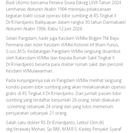
Budi Utomo bersama Perwira Siswa Dikreg LXVII Tahun 2024
Lemhanas Abituren Akabri 1994 meninjau pelaksanaan
kegiatan bakti sosial operasi bibir sumbing di RS Tingkat II
Dr.R.Hardjanto Balikpapan dalam rangka 30 tahun Darmabakti
Abituren Akabri 1994, Rabu 12 Juni 2024.
Selain Pangdam, hadir juga Kasdam VI/Mlw Brigjen TNI Bayu
Permana dan Aster Kasdam VI/Mlw Kolonel Inf Ilham Yunus,
S.sos.,M.Si. Kedatangan Pangdam VI/Mlw langsung disambut
oleh Kakesdam VI/Mlw dan Kepala Rumah Sakit Tingkat II
Dr.R.Hardjanto beserta para dokter rumah sakit dan personil
Kesdam VI/Mulawarman.
Pada kunjungannya kali ini Pangdam VI/Mlw melihat langsung
kondisi pasien bibir sumbing yang akan melaksanakan operasi
gratis di RS Tingkat II Dr.R.Hardjanto. Dari jumlah pasien bibir
sumbing yang terdaftar berjumlah 26 orang, telah dilakukan
screening sebanyak 24 orang dan yang lolos memenuhi
persyaratan sebanyak 21 orang.
Salah satu dokter RS Dr.R,Hardjanto, Letkol Ckm (K)
drg.Verawaty Mohan, Sp BM., M.M.R.S. Kadep Penyakit Syaraf