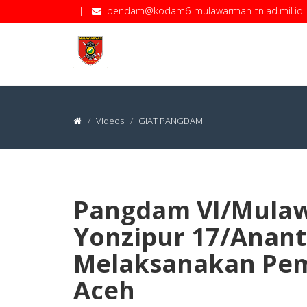
|
pendam@kodam6-mulawarman-tniad.mil.id
Videos
GIAT PANGDAM
Pangdam VI/Mulaw
Yonzipur 17/Anan
Melaksanakan Pem
Aceh