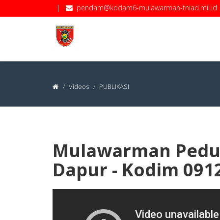
|
pendam@kodam6-mulawarman-tniad.mil.id
Videos
PUBLIKASI
Mulawarman Pedul
Dapur - Kodim 091