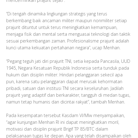
mencerminkan prajurit sejati”.
“Di tengah dinamika lingkungan strategis yang terus
berkembang baik ancaman militer maupun nonmiliter setiap
prajurit dituntut untuk terus meningkatkan kemampuan,
menjaga fisik dan mental serta menguasai teknologi dan taktik
sesuai perkembangan zaman. Profesionalisme prajurit adalah
kunci utama kekuatan pertahanan negara”, ucap Menhan.
“Pegang teguh jati diri prajurit TNI, setia kepada Pancasila, UUD
1945, Negara Kesatuan Republik Indonesia serta tunduk pada
hukum dan disiplin militer. Hindari pelanggaran sekecil apa
pun, karena satu pelanggaran dapat merusak kehormatan
pribadi, satuan dan institusi TNI secara keseluruhan. Jadilah
prajurit yang adaptif dan berkarakter, tangguh di medan tugas,
namun tetap humanis dan dicintai rakyat”, tambah Menhan.
Pada kesempatan tersebut Kasdam VI/Mlw menyampaikan,
“agar kunjungan Menhan RI ini dapat meningkatkan moril,
motivasi dan disiplin prajurit Brigif TP 85/BTC dalam
pelaksanaan tugas ke depan. Apa yang telah disampaikan oleh