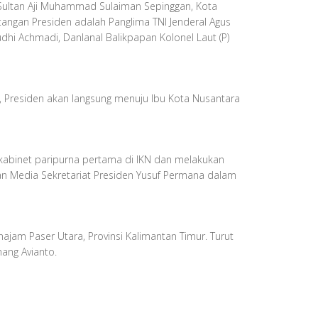
Sultan Aji Muhammad Sulaiman Sepinggan, Kota
tangan Presiden adalah Panglima TNI Jenderal Agus
udhi Achmadi, Danlanal Balikpapan Kolonel Laut (P)
r, Presiden akan langsung menuju Ibu Kota Nusantara
 kabinet paripurna pertama di IKN dan melakukan
 dan Media Sekretariat Presiden Yusuf Permana dalam
am Paser Utara, Provinsi Kalimantan Timur. Turut
ang Avianto.