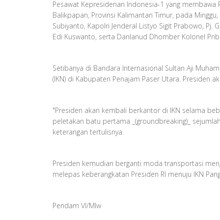
Pesawat Kepresidenan Indonesia-1 yang membawa Pr
Balikpapan, Provinsi Kalimantan Timur, pada Minggu
Subiyanto, Kapolri Jenderal Listyo Sigit Prabowo, Pj
Edi Kuswanto, serta Danlanud Dhomber Kolonel Pnb 
Setibanya di Bandara Internasional Sultan Aji Muha
(IKN) di Kabupaten Penajam Paser Utara. Presiden a
"Presiden akan kembali berkantor di IKN selama be
peletakan batu pertama _(groundbreaking)_ sejumlah 
keterangan tertulisnya.
Presiden kemudian berganti moda transportasi meng
melepas keberangkatan Presiden RI menuju IKN Pangd
Pendam VI/Mlw