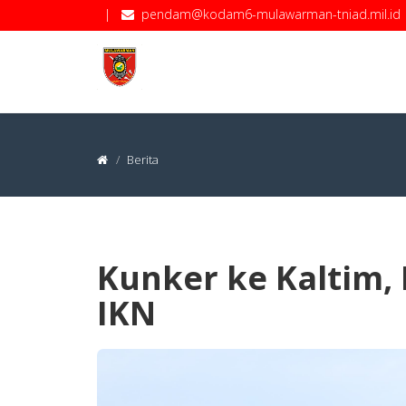
|
pendam@kodam6-mulawarman-tniad.mil.id
Berita
Kunker ke Kaltim,
IKN