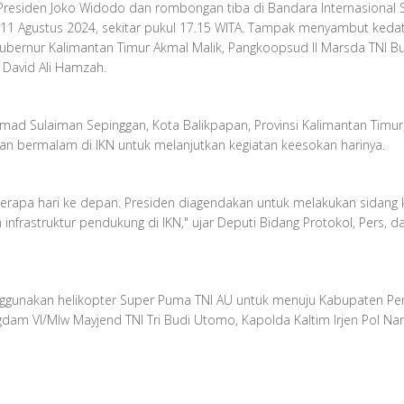
esiden Joko Widodo dan rombongan tiba di Bandara Internasional 
, 11 Agustus 2024, sekitar pukul 17.15 WITA. Tampak menyambut keda
. Gubernur Kalimantan Timur Akmal Malik, Pangkoopsud II Marsda TNI B
David Ali Hamzah.
mmad Sulaiman Sepinggan, Kota Balikpapan, Provinsi Kalimantan Timu
kan bermalam di IKN untuk melanjutkan kegiatan keesokan harinya.
berapa hari ke depan. Presiden diagendakan untuk melakukan sidang
infrastruktur pendukung di IKN," ujar Deputi Bidang Protokol, Pers,
gunakan helikopter Super Puma TNI AU untuk menuju Kabupaten Penaj
am VI/Mlw Mayjend TNI Tri Budi Utomo, Kapolda Kaltim Irjen Pol Nan