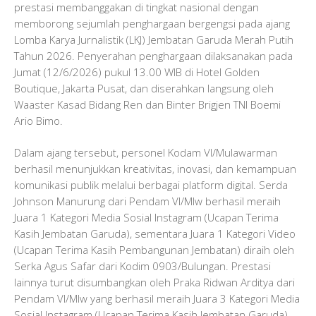
prestasi membanggakan di tingkat nasional dengan
memborong sejumlah penghargaan bergengsi pada ajang
Lomba Karya Jurnalistik (LKJ) Jembatan Garuda Merah Putih
Tahun 2026. Penyerahan penghargaan dilaksanakan pada
Jumat (12/6/2026) pukul 13.00 WIB di Hotel Golden
Boutique, Jakarta Pusat, dan diserahkan langsung oleh
Waaster Kasad Bidang Ren dan Binter Brigjen TNI Boemi
Ario Bimo.
Dalam ajang tersebut, personel Kodam VI/Mulawarman
berhasil menunjukkan kreativitas, inovasi, dan kemampuan
komunikasi publik melalui berbagai platform digital. Serda
Johnson Manurung dari Pendam VI/Mlw berhasil meraih
Juara 1 Kategori Media Sosial Instagram (Ucapan Terima
Kasih Jembatan Garuda), sementara Juara 1 Kategori Video
(Ucapan Terima Kasih Pembangunan Jembatan) diraih oleh
Serka Agus Safar dari Kodim 0903/Bulungan. Prestasi
lainnya turut disumbangkan oleh Praka Ridwan Arditya dari
Pendam VI/Mlw yang berhasil meraih Juara 3 Kategori Media
Sosial Instagram (Ucapan Terima Kasih Jembatan Garuda).