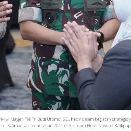
Mlw, Mayjen TNI Tri Budi Utomo, S.E., hadir dalam kegiatan strategis 
di Kalimantan Timur tahun 2024 di Ballroom Hotel Novotel Balikpa