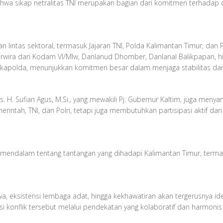
ahwa sikap netralitas TNI merupakan bagian dari komitmen terhadap 
an lintas sektoral, termasuk Jajaran TNI, Polda Kalimantan Timur, da
rwira dari Kodam VI/Mlw, Danlanud Dhomber, Danlanal Balikpapan, hin
 Wakapolda, menunjukkan komitmen besar dalam menjaga stabilitas da
rs. H. Sufian Agus, M.Si., yang mewakili Pj. Gubernur Kaltim, juga m
erintah, TNI, dan Polri, tetapi juga membutuhkan partisipasi aktif d
 mendalam tentang tantangan yang dihadapi Kalimantan Timur, termasu
, eksistensi lembaga adat, hingga kekhawatiran akan tergerusnya ide
nflik tersebut melalui pendekatan yang kolaboratif dan harmonis." 