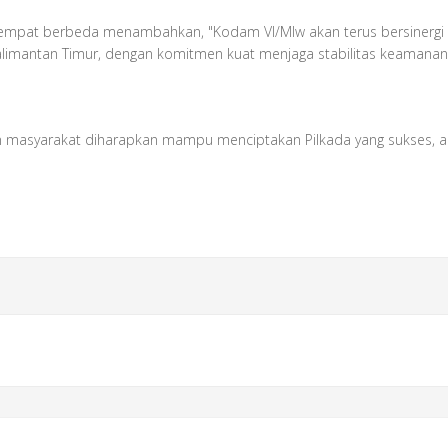
 ditempat berbeda menambahkan, "Kodam VI/Mlw akan terus bersinerg
limantan Timur, dengan komitmen kuat menjaga stabilitas keamanan wi
dan masyarakat diharapkan mampu menciptakan Pilkada yang sukses, 