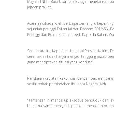
Mayjen TNI Tri Budi Utomo, S.E., juga menekankan b
jajaran prajurit.
Acara ini dihadiri oleh berbagai pemangku kepenting
sejumlah petinggi TNI mulai dari Danrem 091/ASN, Pe
Petinggi dari Polda Kaltim seperti Kapolda Kaltim,
Sementara itu, Kepala Kesbangpol Provinsi Kaltim, D
serentak ini tidak hanya menjadi tanggung jawab pem
guna menciptakan situasi yang kondusif.
Rangkaian kegiatan Rakor diisi dengan paparan yang
sosial terkait perpindahan Ibu Kota Negara (IKN).
"Tantangan ini mencakup eksodus penduduk dari Jawa
bersama-sama mengantisipasi dan meredam potensi ko