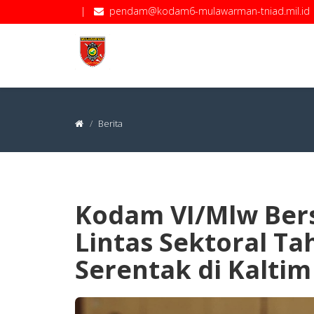
|
pendam@kodam6-mulawarman-tniad.mil.id
Berita
Kodam VI/Mlw Bers
Lintas Sektoral T
Serentak di Kaltim