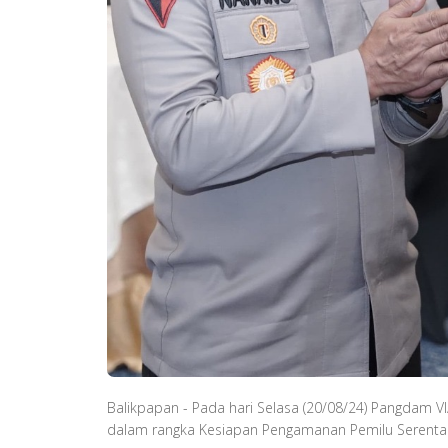
Balikpapan - Pada hari Selasa (20/08/24) Pangdam VI/
dalam rangka Kesiapan Pengamanan Pemilu Serentak 