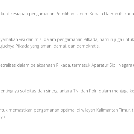
erkuat kesiapan pengamanan Pemilihan Umum Kepala Daerah (Pilkada) 
amakan visi dan misi dalam pengamanan Pilkada, namun juga untuk m
judnya Pilkada yang aman, damai, dan demokratis.
 netralitas dalam pelaksanaan Pilkada, termasuk Aparatur Sipil Negar
ngnya soliditas dan sinergi antara TNI dan Polri dalam menjaga k
tuk memastikan pengamanan optimal di wilayah Kalimantan Timur, te
ya.