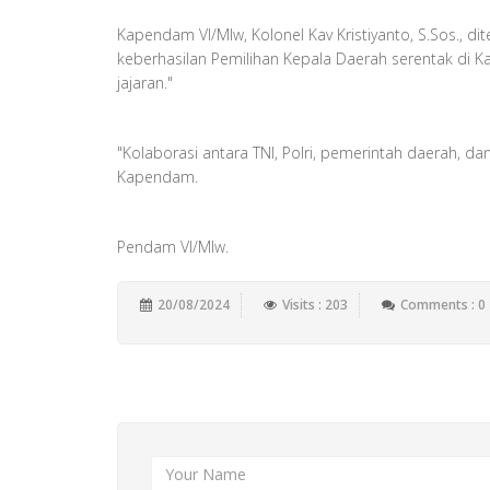
Kapendam VI/Mlw, Kolonel Kav Kristiyanto, S.Sos.,
keberhasilan Pemilihan Kepala Daerah serentak di Ka
jajaran."
"Kolaborasi antara TNI, Polri, pemerintah daerah, 
Kapendam.
Pendam VI/Mlw.
20/08/2024
Visits : 203
Comments : 0
Add New Comment