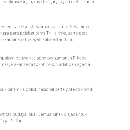
demokrasi yang harus dipegang teguh oleh seluruh
n Pemerintah Daerah Kalimantan Timur. Kehadiran
gga para pejabat teras TNI lainnya, serta para
n keamanan di wilayah Kalimantan Timur.
enyampaikan bahwa kesiapan pengamanan Pilkada
ari masyarakat serta tokoh-tokoh adat dan agama
k dinamika politik nasional serta potensi konflik
ntitas budaya lokal. Semua pihak diajak untuk
ujar Sufian.