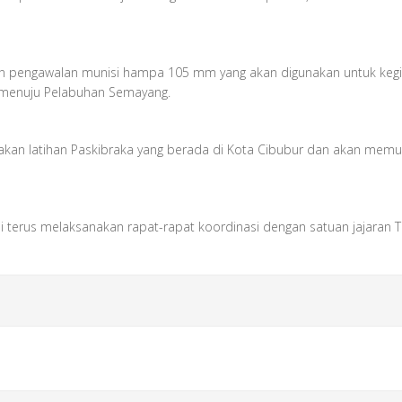
iatan pengawalan munisi hampa 105 mm yang akan digunakan untuk k
k menuju Pelabuhan Semayang.
sanakan latihan Paskibraka yang berada di Kota Cibubur dan akan memu
si terus melaksanakan rapat-rapat koordinasi dengan satuan jajaran 