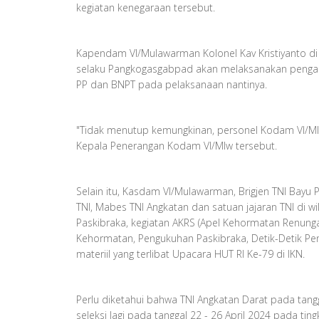
kegiatan kenegaraan tersebut.
Kapendam VI/Mulawarman Kolonel Kav Kristiyanto d
selaku Pangkogasgabpad akan melaksanakan pengama
PP dan BNPT pada pelaksanaan nantinya.
"Tidak menutup kemungkinan, personel Kodam VI/Ml
Kepala Penerangan Kodam VI/Mlw tersebut.
Selain itu, Kasdam VI/Mulawarman, Brigjen TNI Bay
TNI, Mabes TNI Angkatan dan satuan jajaran TNI di 
Paskibraka, kegiatan AKRS (Apel Kehormatan Renung
Kehormatan, Pengukuhan Paskibraka, Detik-Detik Pe
materiil yang terlibat Upacara HUT RI Ke-79 di IKN.
Perlu diketahui bahwa TNI Angkatan Darat pada tang
seleksi lagi pada tanggal 22 - 26 April 2024 pada 