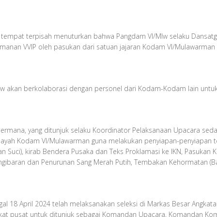
i tempat terpisah menuturkan bahwa Pangdam VI/Mlw selaku Dansatga
nan VVIP oleh pasukan dari satuan jajaran Kodam VI/Mulawarman d
w akan berkolaborasi dengan personel dari Kodam-Kodam lain untu
u Permana, yang ditunjuk selaku Koordinator Pelaksanaan Upacara se
wilayah Kodam VI/Mulawarman guna melakukan penyiapan-penyiapan ter
an Suci), kirab Bendera Pusaka dan Teks Proklamasi ke IKN, Pasukan
ngibaran dan Penurunan Sang Merah Putih, Tembakan Kehormatan (Bak
gal 18 April 2024 telah melaksanakan seleksi di Markas Besar Angkat
tingkat pusat untuk ditunjuk sebagai Komandan Upacara, Komandan Ko