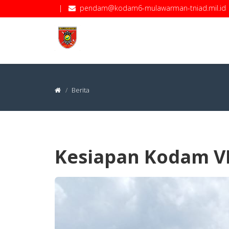
|
pendam@kodam6-mulawarman-tniad.mil.id
Berita
Kesiapan Kodam VI