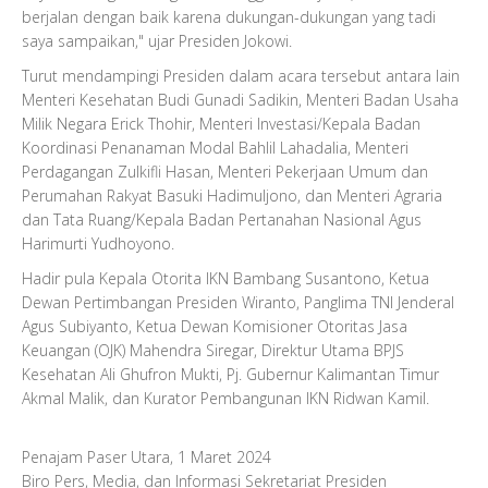
berjalan dengan baik karena dukungan-dukungan yang tadi
saya sampaikan," ujar Presiden Jokowi.
Turut mendampingi Presiden dalam acara tersebut antara lain
Menteri Kesehatan Budi Gunadi Sadikin, Menteri Badan Usaha
Milik Negara Erick Thohir, Menteri Investasi/Kepala Badan
Koordinasi Penanaman Modal Bahlil Lahadalia, Menteri
Perdagangan Zulkifli Hasan, Menteri Pekerjaan Umum dan
Perumahan Rakyat Basuki Hadimuljono, dan Menteri Agraria
dan Tata Ruang/Kepala Badan Pertanahan Nasional Agus
Harimurti Yudhoyono.
Hadir pula Kepala Otorita IKN Bambang Susantono, Ketua
Dewan Pertimbangan Presiden Wiranto, Panglima TNI Jenderal
Agus Subiyanto, Ketua Dewan Komisioner Otoritas Jasa
Keuangan (OJK) Mahendra Siregar, Direktur Utama BPJS
Kesehatan Ali Ghufron Mukti, Pj. Gubernur Kalimantan Timur
Akmal Malik, dan Kurator Pembangunan IKN Ridwan Kamil.
Penajam Paser Utara, 1 Maret 2024
Biro Pers, Media, dan Informasi Sekretariat Presiden