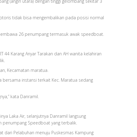
g (angin utara) dengan tinggi gelombang sekitar 3
toris tidak bisa mengembalikan pada posisi normal
 membawa 26 penumpang termasuk awak speedboat.
RT 44 Karang Anyar Tarakan dan AH wanita kelahiran
ik.
pan, Kecamatan maratua.
bersama instansi terkait Kec. Maratua sedang
ya,” kata Danramil.
nya Laka Air, selanjutnya Danramil langsung
n penumpang Speedboat yang terbalik.
at dari Pelabuhan menuju Puskesmas Kampung