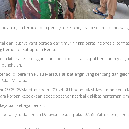
ulauan, itu terbukti dari peringkat ke-6 negara di seluruh dunia yang
tai dan lautnya yang berada dari timur hingga barat Indonesia, termas
ang berada di Kabupaten Berau.
arena kita harus menggunakan speedboat atau kapal berukuran yang ti
 penghujan.
g terjadi di perairan Pulau Maratua akibat angin yang kencang dan ge
 Pulau Maratua.
ramil 0908-08/Maratua Kodim 0902/BRU Kodam VI/Mulawarman Serka Mu
a korban kecelakaan speedboat yang terbalik akibat hantaman omba
kejadian sebagai berikut :
n berangkat dari Pulau Derawan sekitar pukul 07.55 Wita, menuju P