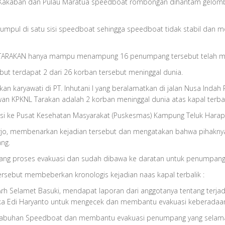
 Kakaban dan Pulau Maratua speedboat rombongan dihantam gelomban
pul di satu sisi speedboat sehingga speedboat tidak stabil dan mo
P TARAKAN hanya mampu menampung 16 penumpang tersebut telah
but terdapat 2 dari 26 korban tersebut meninggal dunia.
 karyawati di PT. Inhutani I yang beralamatkan di jalan Nusa Indah 
 KPKNL Tarakan adalah 2 korban meninggal dunia atas kapal terbal
uasi ke Pusat Kesehatan Masyarakat (Puskesmas) Kampung Teluk Hara
rjo, membenarkan kejadian tersebut dan mengatakan bahwa pihaknya 
ang.
dang proses evakuasi dan sudah dibawa ke daratan untuk penumpangn
rsebut membeberkan kronologis kejadian naas kapal terbalik :
rh Selamet Basuki, mendapat laporan dari anggotanya tentang terjadi
rka Edi Haryanto untuk mengecek dan membantu evakuasi keberadaa
Pelabuhan Speedboat dan membantu evakuasi penumpang yang selam