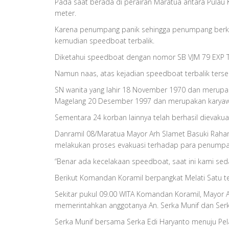
Pada saat berada di perairan Maratua antara Pulau
meter.
Karena penumpang panik sehingga penumpang berkum
kemudian speedboat terbalik.
Diketahui speedboat dengan nomor SB VJM 79 EX
Namun naas, atas kejadian speedboat terbalik terse
SN wanita yang lahir 18 November 1970 dan merupakan
Magelang 20 Desember 1997 dan merupakan karyawan
Sementara 24 korban lainnya telah berhasil dievak
Danramil 08/Maratua Mayor Arh Slamet Basuki Raha
melakukan proses evakuasi terhadap para penump
“Benar ada kecelakaan speedboat, saat ini kami se
Berikut Komandan Koramil berpangkat Melati Satu te
Sekitar pukul 09.00 WITA Komandan Koramil, Mayor A
memerintahkan anggotanya An. Serka Munif dan Se
Serka Munif bersama Serka Edi Haryanto menuju 