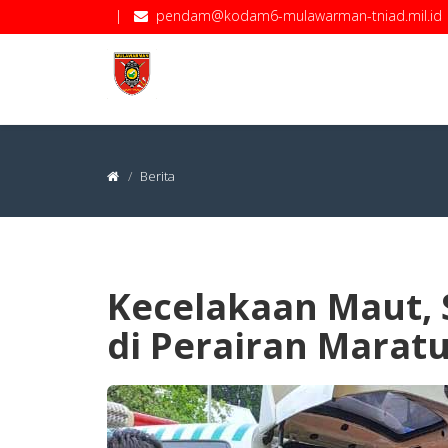
|
pendam@kodam6-mulawarman-tniad.mil.id
Berita
Kecelakaan Maut,
di Perairan Marat