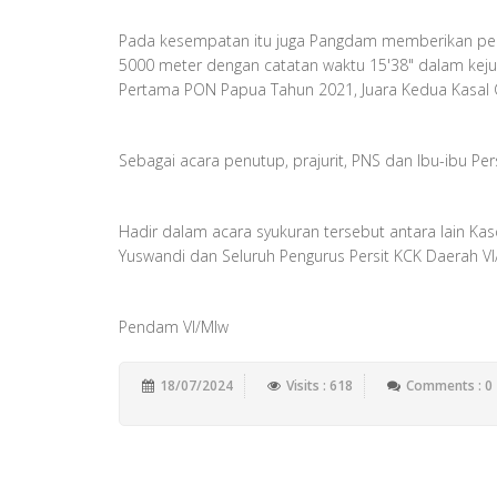
Pada kesempatan itu juga Pangdam memberikan pengha
5000 meter dengan catatan waktu 15'38" dalam kejua
Pertama PON Papua Tahun 2021, Juara Kedua Kasal C
Sebagai acara penutup, prajurit, PNS dan Ibu-ibu Pers
Hadir dalam acara syukuran tersebut antara lain Kas
Yuswandi dan Seluruh Pengurus Persit KCK Daerah VI
Pendam VI/Mlw
18/07/2024
Visits : 618
Comments : 0
Add New Comment