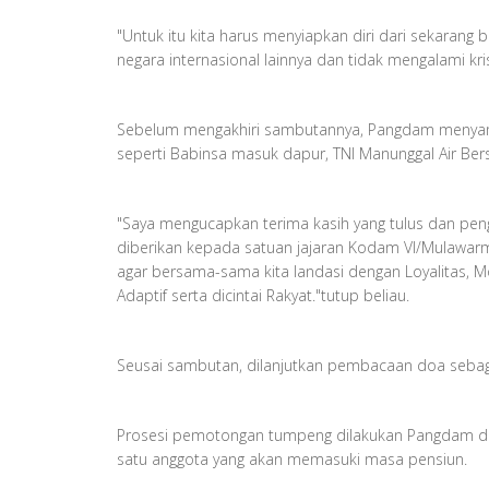
"Untuk itu kita harus menyiapkan diri dari sekara
negara internasional lainnya dan tidak mengalami kr
Sebelum mengakhiri sambutannya, Pangdam menyamp
seperti Babinsa masuk dapur, TNI Manunggal Air Be
"Saya mengucapkan terima kasih yang tulus dan pen
diberikan kepada satuan jajaran Kodam VI/Mulawarm
agar bersama-sama kita landasi dengan Loyalitas, M
Adaptif serta dicintai Rakyat."tutup beliau.
Seusai sambutan, dilanjutkan pembacaan doa sebaga
Prosesi pemotongan tumpeng dilakukan Pangdam di
satu anggota yang akan memasuki masa pensiun.