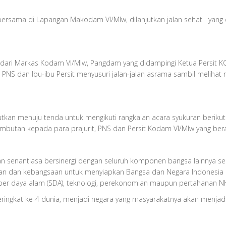
bersama di Lapangan Makodam VI/Mlw, dilanjutkan jalan sehat yang
h dari Markas Kodam VI/Mlw, Pangdam yang didampingi Ketua Persit 
, PNS dan Ibu-ibu Persit menyusuri jalan-jalan asrama sambil melihat
tkan menuju tenda untuk mengikuti rangkaian acara syukuran berikut
tan kepada para prajurit, PNS dan Persit Kodam VI/Mlw yang bera
 senantiasa bersinergi dengan seluruh komponen bangsa lainnya s
uritan dan kebangsaan untuk menyiapkan Bangsa dan Negara Indonesia 
r daya alam (SDA), teknologi, perekonomian maupun pertahanan NK
ringkat ke-4 dunia, menjadi negara yang masyarakatnya akan menjad