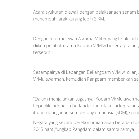
Acara syukuran diawali dengan pelaksanaan senam 
menempuh jarak kurang lebih 3 KM.
Dengan rute melewati Asrama Militer yang tidak jau
diikuti pejabat utama Kodam VI/Mlw beserta prajurit
tersebut.
Sesampainya di Lapangan Bekangdam VI/Mlw, dilanju
VI/Mulawarman, kemudian Pangdam memberikan sambu
"Dalam menjalankan tugasnya, Kodam VI/Mulawarman
Republik Indonesia berlandaskan nilai-nilai kepraj
itu pembangunan sumber daya manusia (SDM), sumbe
Negara yang secara perekonomian akan berada dipe
2045 nanti,"ungkap Pangdam dalam sambutannya.