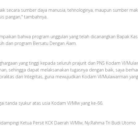
ng baik secara sumber daya manusia, tehnologinya, maupun sumber m
isis pangan," tambahnya.
aikan bahwa program unggulan yang telah dicanangkan Bapak Kasa
rsih dan program Bersatu Dengan Alam.
ghargaan yang tinggi kepada seluruh prajurit dan PNS Kodam VI/Mul
an, sehingga dapat melaksanakan tugasnya dengan baik, saya berha
oralitas dan Integritas, guna mewujudkan Kodam VI/Mulawarman yang P
i tanda syukur atas usia Kodam VI/Mlw yang ke-66.
dampingi Ketua Persit KCK Daerah VI/Mlw, Ny.Rahma Tri Budi Utom