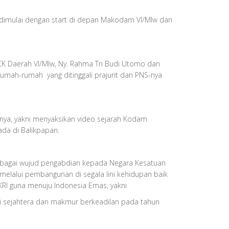
 dimulai dengan start di depan Makodam VI/Mlw dan
KCK Daerah VI/Mlw, Ny. Rahma Tri Budi Utomo dan
 rumah-rumah yang ditinggali prajurit dan PNS-nya
nya, yakni menyaksikan video sejarah Kodam
da di Balikpapan.
ebagai wujud pengabdian kepada Negara Kesatuan
melalui pembangunan di segala lini kehidupan baik
RI guna menuju Indonesia Emas, yakni
i sejahtera dan makmur berkeadilan pada tahun