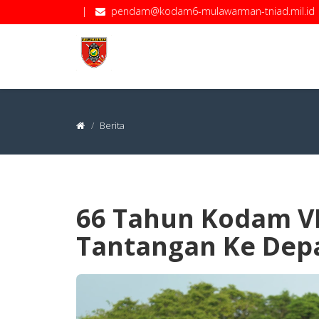
|
pendam@kodam6-mulawarman-tniad.mil.id
Berita
66 Tahun Kodam V
Tantangan Ke Dep