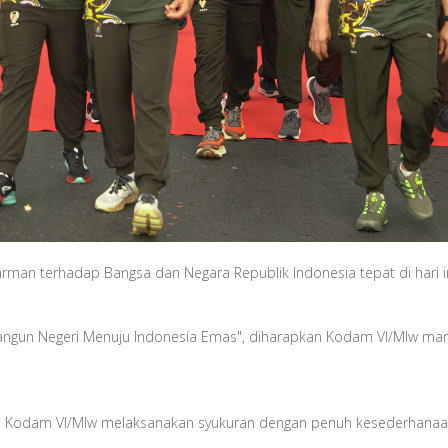
an terhadap Bangsa dan Negara Republik Indonesia tepat di hari ini
gun Negeri Menuju Indonesia Emas", diharapkan Kodam VI/Mlw mam
 PNS Kodam VI/Mlw melaksanakan syukuran dengan penuh kesederhanaa