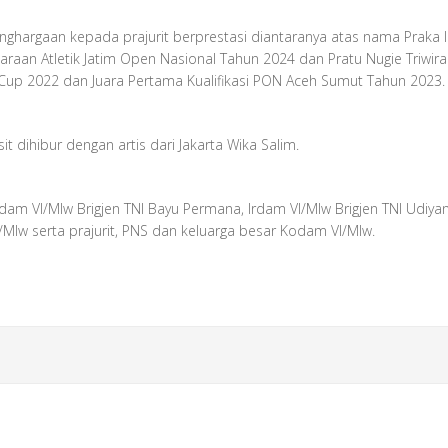
rgaan kepada prajurit berprestasi diantaranya atas nama Praka Ibnu
raan Atletik Jatim Open Nasional Tahun 2024 dan Pratu Nugie Triwira
up 2022 dan Juara Pertama Kualifikasi PON Aceh Sumut Tahun 2023.
it dihibur dengan artis dari Jakarta Wika Salim.
dam VI/Mlw Brigjen TNI Bayu Permana, Irdam VI/Mlw Brigjen TNI Udiyan
/Mlw serta prajurit, PNS dan keluarga besar Kodam VI/Mlw.